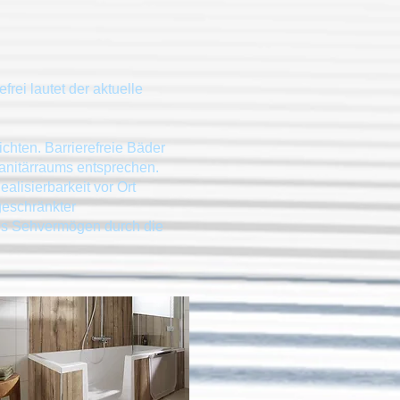
rei lautet der aktuelle
chten. Barrierefreie Bäder
anitärraums entsprechen.
lisierbarkeit vor Ort
geschränkter
es Sehvermögen durch die