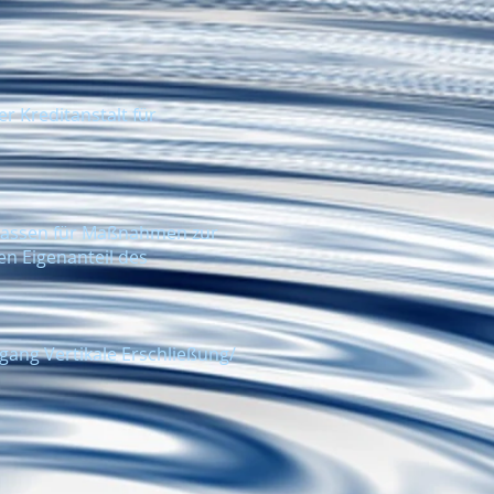
r Kreditanstalt für
ekassen für Maßnahmen zur
n Eigenanteil des
g Vertikale Erschließung/