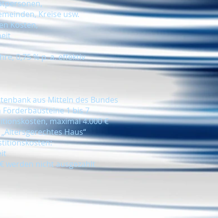
vatpersonen,
einden, Kreise usw.
gen Kosten,
eit
hre, 0,75 % p. a. effektiv
tenbank aus Mitteln des Bundes
 Förderbausteine 1 bis 7
titionskosten, maximal 4.000 €
 „Altersgerechtes Haus“
stitionskosten:
it
€ werden nicht ausgezahlt