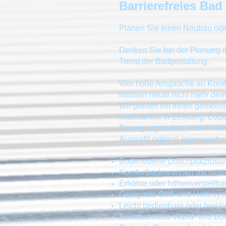
Barrierefreies Bad
Planen Sie einen Neubau ode
Denken Sie bei der Planung ih
Trend der Badgestaltung.
Wer hohe Ansprüche an Komfort
müssen heute nicht mehr dem 
Wir planen mit Ihnen gemeins
miteinander in Einklang. Dabe
Bewegungsradius, abnehmende
Auswahl optimal angepasster
Bodenebene Duschplatzlösu
Komfortbadewannen mit seitlic
Erhöhte oder höhenverstellb
Geeignete Griff- und Haltesy
Leicht bedienbare oder berü
Kontrastreiche Wand- und Bo