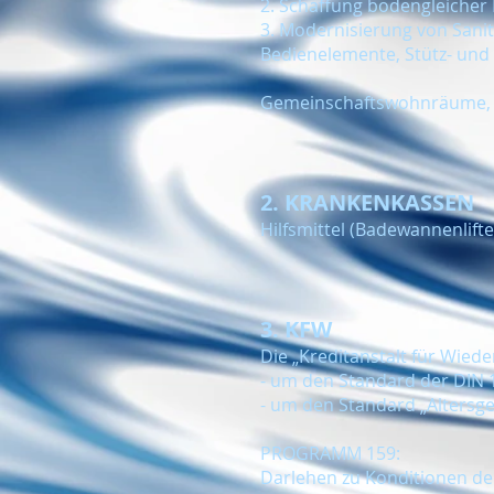
2. Schaffung bodengleicher
3. Modernisierung von San
Bedienelemente, Stütz- und
Gemeinschaftswohnräume,
2. KRANKENKASSEN
Hilfsmittel (Badewannenlifte
3. KFW
Die „Kreditanstalt für Wie
- um den Standard der DIN 1
- um den Standard „Altersg
PROGRAMM 159:
Darlehen zu Konditionen d