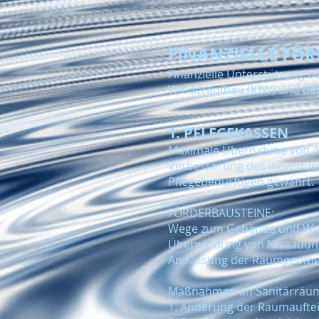
FINANZIELLE FÖ
Finanzielle Unterstützung b
Wiederaufbau (KfW) und de
1. PFLEGEKASSEN
Maximale Übernahme von 4.
Verbesserung des individue
Pflegebedürftigen gewährt.
FÖRDERBAUSTEINE:
Wege zum Gebäude und Woh
Überwindung von Niveauun
Anpassung der Raumgeome
Maßnahmen an Sanitärräu
1. Änderung der Raumaufte