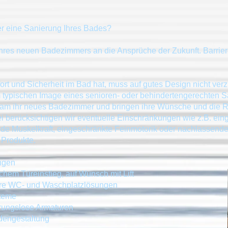
r eine Sanierung Ihres Bades?
res neuen Badezimmers an die Ansprüche der Zukunft. Barrieref
 und Sicherheit im Bad hat, muss auf gutes Design nicht verzi
typischen Image eines senioren- oder behindertengerechten S
am ihr neues Badezimmer und bringen ihre Wünsche und die Rea
i berücksichtigen wir eventuelle Einschränkungen wie z.B. ein
 Muskelkraft, eingeschränkte Feinmotorik oder nachlassend
 Produkte.
ngen
hem Türeinstieg, auf Wunsch mit Lift
are WC- und Waschplatzlösungen
steme
hrungslose Armaturen
dengestaltung