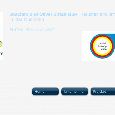
Joachim und Oliver Zirfaß GbR
- Haustechnik un
in Idar-Oberstein
Telefon: +49 (0)6781 33241
Home
Unternehmen
Projekte