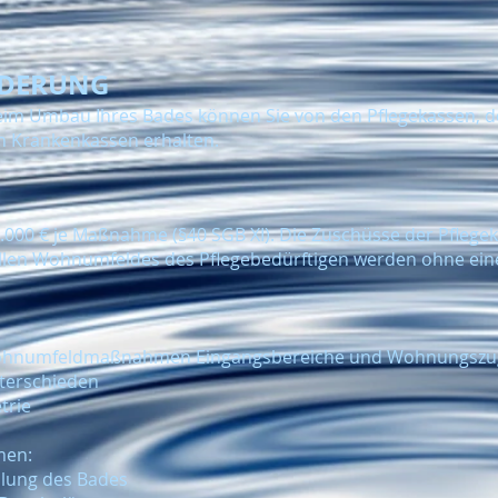
RDERUNG
eim Umbau Ihres Bades können Sie von den Pflegekassen, de
n Krankenkassen erhalten.
000 € je Maßnahme (§40 SGB XI). Die Zuschüsse der Pfleg
llen Wohnumfeldes des Pflegebedürftigen werden ohne eine
numfeldmaßnahmen Eingangsbereiche und Wohnungszugan
terschieden
trie
men:
ilung des Bades