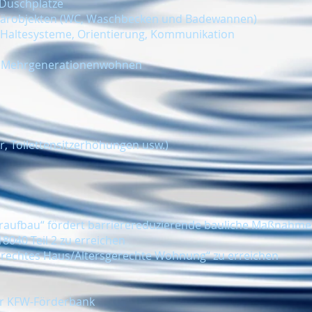
 Duschplätze
itärobjekten (WC, Waschbecken und Badewannen)
 Haltesysteme, Orientierung, Kommunikation
 Mehrgenerationenwohnen
r, Toilettensitzerhöhungen usw.)
deraufbau“ fördert barrierereduzierende bauliche Maßnahm
8040 Teil 2 zu erreichen
erechtes Haus/Altersgerechte Wohnung“ zu erreichen
er KFW-Förderbank