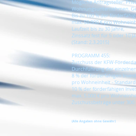
Mögliche Antragsteller: Pri
Wohnungsunternehmen, Gem
Bis zu 100 % der förderfähi
max. 50.000 € pro Wohneinh
Laufzeit bis zu 30 Jahre,
Zinssatz fest für 5 oder 10 Ja
(Stand: 2.3.2015)
PROGRAMM 455:
Zuschuss der KFW-Förderda
Durchführung der einzelnen
8 % der förderfähigen Inves
pro Wohneinheit - Standard
10 % der förderfähigen Inve
max. 5.000 € pro Wohneinhe
Zuschussbeträge unter 300 
(Alle Angaben ohne Gewähr)