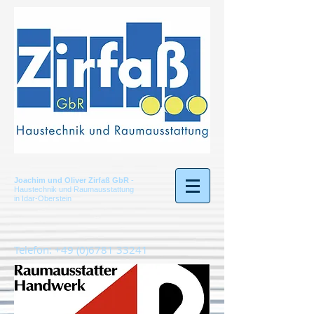
Joachim und Oliver Zirfaß GbR
-
Haustechnik und Raumausstattung
in Idar-Oberstein
Telefon:
+49 (0)6781 33241