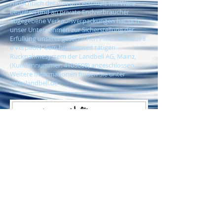
Hinsichtlich der von uns erstmals mit Ware
befüllten und an private Endverbraucher
abgegebene Verkaufsverpackungen hat sich
unser Unternehmen zur Sicherstellung der
Erfüllung unserer gesetzlichen Pflichten nach §
6 VerpackV dem bundesweit tätigen
Rücknahmesystem der Landbell AG, Mainz,
(Kundennummer:
4109608)
angeschlossen.
Weitere Informationen finden Sie unter
www.landbell.de
© Copyright by Zirfaß GbR
Webmaster Login