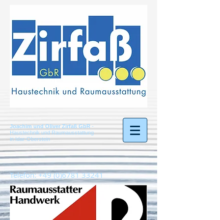
Joachim und Oliver Zirfaß GbR
-
Haustechnik und Raumausstattung
in Idar-Oberstein
Telefon:
+49 (0)6781 33241