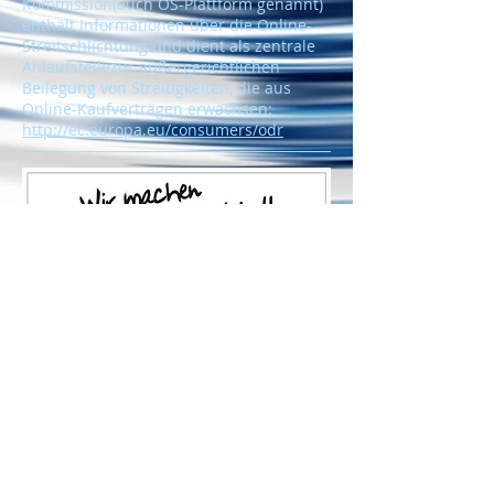
Kommission(auch OS-Plattform genannt)
enthält Informationen über die Online-
Streitschlichtung und dient als zentrale
Anlaufstellezur außergerichtlichen
Beilegung von Streitigkeiten, die aus
Online-Kaufverträgen erwachsen:
http://ec.europa.eu/consumers/odr
© Copyright by Zirfaß GbR
Webmaster Login
Datenschutzerklärung