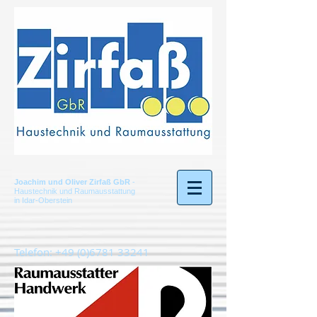
Joachim und Oliver Zirfaß GbR
-
Haustechnik und Raumausstattung
in Idar-Oberstein
Telefon:
+49 (0)6781 33241